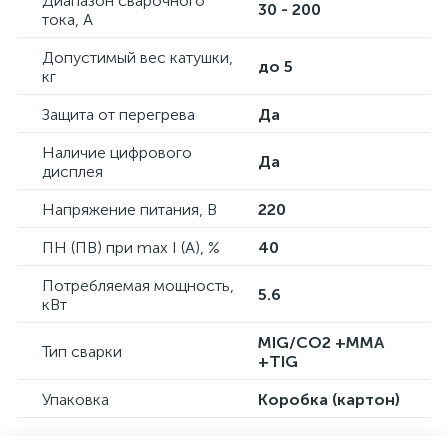
Диапазон сварочного
30 - 200
тока, А
Допустимый вес катушки,
до 5
кг
Защита от перегрева
Да
Наличие цифрового
Да
дисплея
Напряжение питания, В
220
ПН (ПВ) при max I (A), %
40
Потребляемая мощность,
5.6
кВт
MIG/CO2 +MMA
Тип сварки
+TIG
Упаковка
Коробка (картон)