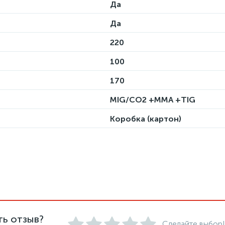
Да
Да
220
100
170
MIG/CO2 +MMA +TIG
Коробка (картон)
ть отзыв?
Сделайте выбор!