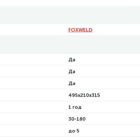
FOXWELD
Да
Да
Да
495x210x315
1 год
30-180
до 5