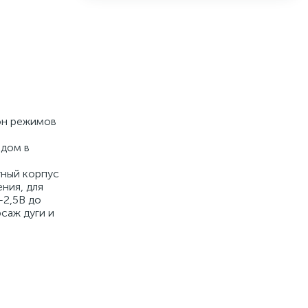
он режимов
одом в
тный корпус
ения, для
-2,5В до
саж дуги и