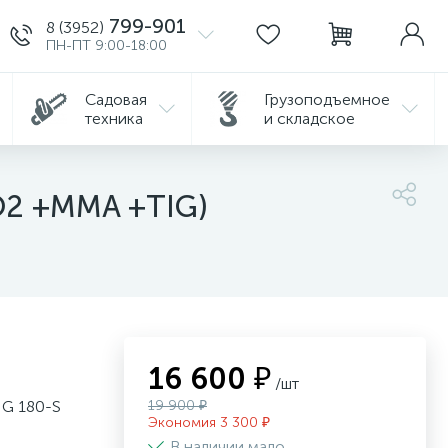
799-901
8 (3952)
ПН-ПТ 9:00-18:00
Садовая
Грузоподъемное
техника
и складское
O2 +MMA +TIG)
16 600 ₽
/шт
IG 180-S
19 900 ₽
Экономия 3 300 ₽
В наличии мало