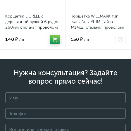
Корщетка LIGRELL с
Корщетка WILLMARK тип
деревянной ручкой 6 рядов
"чаша"для УШМ (гайка
260мм стальная проволока
М14х2) стальная проволока
0,3мм (38406L) 38406L
0,3мм размер 75мм 39037К
140 ₽
150 ₽
/шт
/шт
Нужна консультация? Задайте
вопрос прямо сейчас!