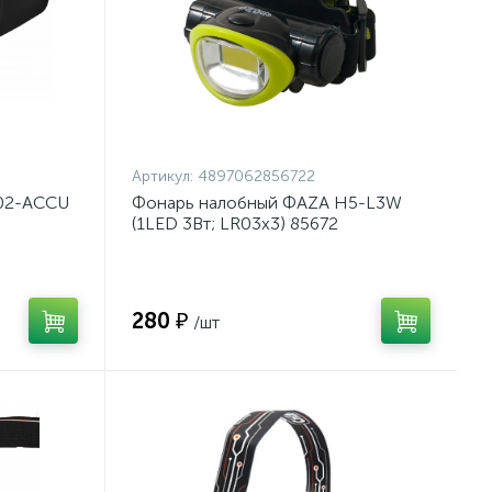
Артикул:
4897062856722
P02-ACCU
Фонарь налобный ФАZА H5-L3W
(1LED 3Вт; LR03х3) 85672
280 ₽
/шт