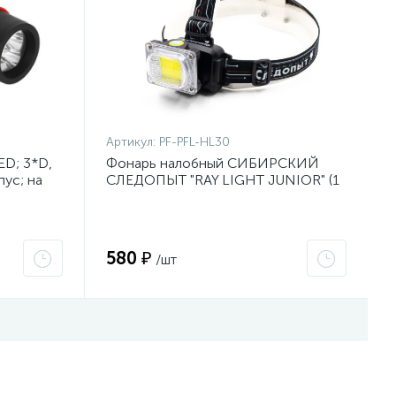
Артикул:
PF-PFL-HL30
D; 3*D,
Фонарь налобный СИБИРСКИЙ
ус; на
СЛЕДОПЫТ "RAY LIGHT JUNIOR" (1
COB; 3хААА)
580 ₽
/шт