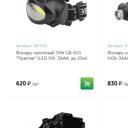
Артикул:
GB-601
Артикул:
9
Фонарь налобный ЭРА GB-601
Фонарь н
"Практик" (LED 5W; 3ААА, до 25м)
H06-3AAA
200м) 94
620 ₽
830 ₽
/шт
/ш