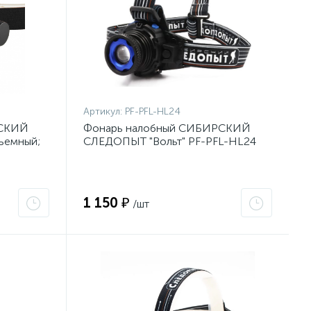
Артикул:
PF-PFL-HL24
РСКИЙ
Фонарь налобный СИБИРСКИЙ
ъемный;
СЛЕДОПЫТ "Вольт" PF-PFL-HL24
F-PFL-
(1L; 500лм; zoom; аккум; 220В+12В)
1 150 ₽
/шт