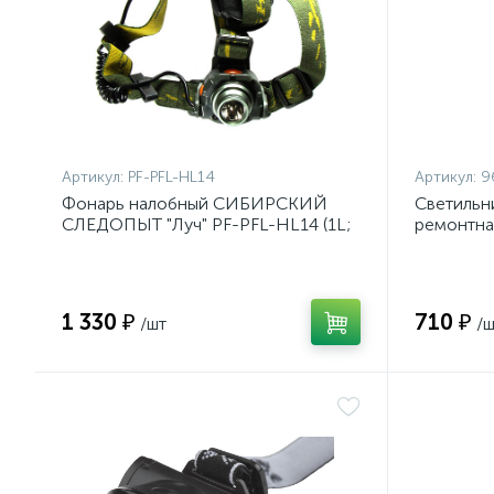
Артикул:
PF-PFL-HL14
Артикул:
9
Фонарь налобный СИБИРСКИЙ
Светильн
СЛЕДОПЫТ "Луч" PF-PFL-HL14 (1L;
ремонтная
зеленый; 3*ААА)
с выкл.; 
1 330 ₽
710 ₽
/шт
/ш