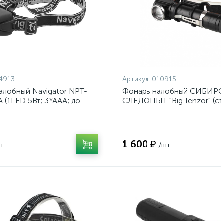
4913
Артикул:
010915
алобный Navigator NPT-
Фонарь налобный СИБИ
 (1LED 5Вт; 3*ААА; до
СЛЕДОПЫТ "Big Tenzor" (с
913
1LED; аккум.; 220В; USB) P
HL35
1 600 ₽
т
/шт