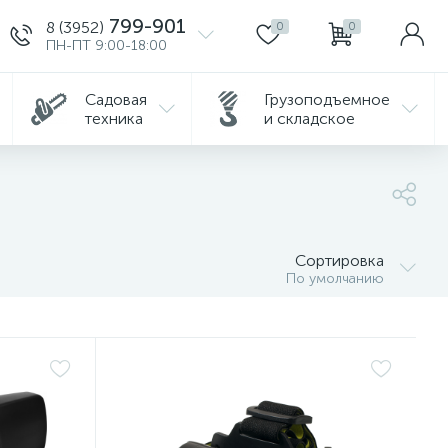
799-901
8 (3952)
0
0
ПН-ПТ 9:00-18:00
Садовая
Грузоподъемное
техника
и складское
Сортировка
По умолчанию