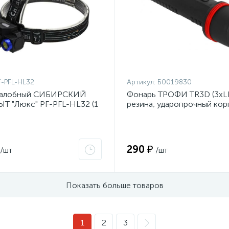
F-PFL-HL32
Артикул:
Б0019830
налобный СИБИРСКИЙ
Фонарь ТРОФИ TR3D (3xLE
 "Люкс" PF-PFL-HL32 (1
резина; ударопрочный корп
OB; zoom; аккум; 220В;
батарейках 3хLR20)
290 ₽
/шт
/шт
Показать больше товаров
1
2
3