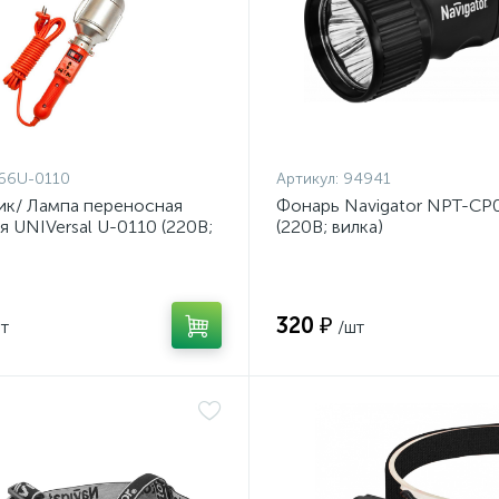
66U-0110
Артикул:
94941
ик/ Лампа переносная
Фонарь Navigator NPT-C
 UNIVersal U-0110 (220В;
(220B; вилка)
10м) Упак.20шт
320 ₽
т
/шт