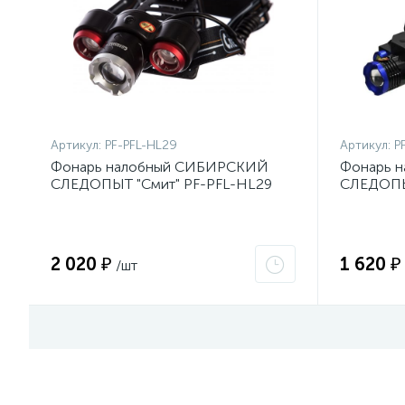
Артикул:
PF-PFL-HL29
Артикул:
P
Фонарь налобный СИБИРСКИЙ
Фонарь 
СЛЕДОПЫТ "Смит" PF-PFL-HL29
СЛЕДОПЫТ
(3L; 3режима; zoom; аккум;
LED + 2 C
220В+12В)
USB)
2 020 ₽
1 620 ₽
/шт