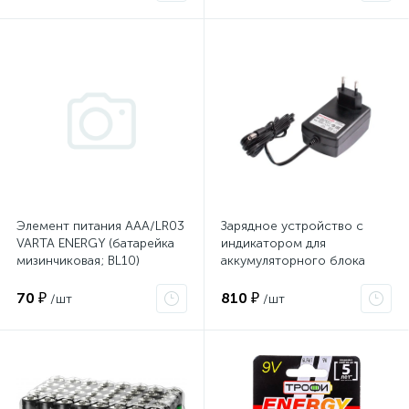
Элемент питания ААА/LR03
Зарядное устройство с
VARTA ENERGY (батарейка
индикатором для
мизинчиковая; BL10)
аккумуляторного блока
ИНТЕРСКОЛ ЗУ-1.5/18
(1.5Ач; 18В)
70 ₽
810 ₽
/шт
/шт