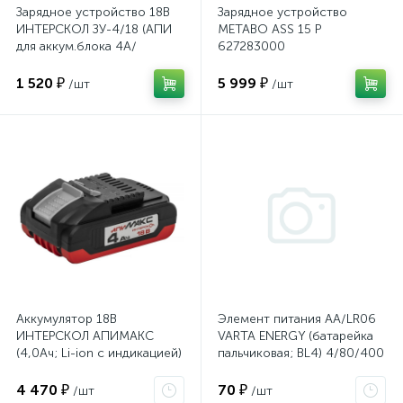
Зарядное устройство 18В
Зарядное устройство
ИНТЕРСКОЛ ЗУ-4/18 (АПИ
METABO ASS 15 P
для аккум.блока 4А/
627283000
ч;18В;Li-ion)
1 520 ₽
5 999 ₽
/шт
/шт
Аккумулятор 18В
Элемент питания АА/LR06
ИНТЕРСКОЛ АПИМАКС
VARTA ENERGY (батарейка
(4,0Ач; Li-ion с индикацией)
пальчиковая; BL4) 4/80/400
4 470 ₽
70 ₽
/шт
/шт