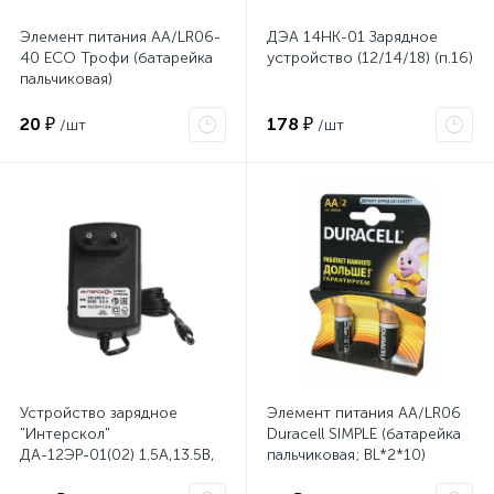
Элемент питания АА/LR06-
ДЭА 14НК-01 Зарядное
40 ECO Трофи (батарейка
устройство (12/14/18) (п.16)
пальчиковая)
20 ₽
178 ₽
/шт
/шт
Устройство зарядное
Элемент питания АА/LR06
"Интерскол"
Duracell SIMPLE (батарейка
ДА-12ЭР-01(02) 1.5А,13.5В,
пальчиковая; BL*2*10)
Li-ion