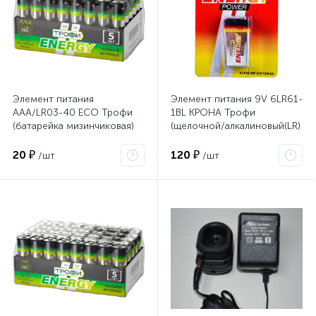
Элемент питания
Элемент питания 9V 6LR61-
ААА/LR03-40 ECO Трофи
1BL КРОНА Трофи
(батарейка мизинчиковая)
(щелочной/алкалиновый(LR)
Б0027812
20 ₽
120 ₽
/шт
/шт