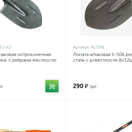
КО-К2
Артикул:
А17341
тыковая остроконечная
Лопата штыковая S-506 ре
нка; с ребрами жесткости;
сталь с р/жесткости (6/12ш
совая сталь)
А17341
290 ₽
шт
/шт