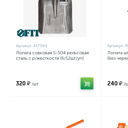
Артикул:
А17344
Артикул:
Л
Лопата совковая S-504 рельсовая
Лопата ш
сталь с р/жесткости (6/12шт/уп)
(без чере
А17344
ЛКО; рель
320 ₽
240 ₽
/шт
/