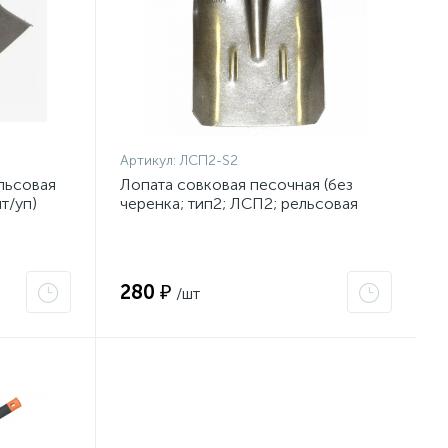
Артикул:
ЛСП2-S2
льсовая
Лопата совковая песочная (без
т/уп)
черенка; тип2; ЛСП2; рельсовая
сталь)
280 ₽
/шт