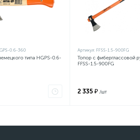
GPS-0.6-360
Артикул:
FFSS-1.5-900FG
немецкого типа HGPS-0.6-
Топор с фиберглассовой р
FFSS-1.5-900FG
2 335 ₽
/шт