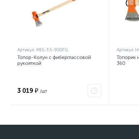
Артикул:
MES-3.5-900FG
Артикул:
H
Топор-Колун с фиберглассовой
Топорик 
рукояткой
360
3 019 ₽
/шт