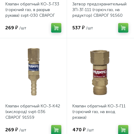
Клапан обратный КО-3-Г33
Затвор предохранительный
(горючий газ, в разрыв
ЗП-3Г-111 (горюч.газ, на
рукава) svpt-030 СВАРОГ
редуктор) СВАРОГ 91560
91553
269 ₽
537 ₽
/шт
/шт
Клапан обратный КО-3-К42
Клапан обратный КО-3-Г11
(кислород) svpt-036
(горючий газ, на вход
СВАРОГ 91559
резака)
269 ₽
470 ₽
/шт
/шт