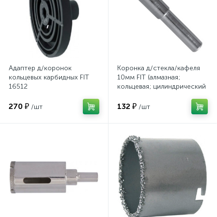
Адаптер д/коронок
Коронка д/стекла/кафеля
кольцевых карбидных FIT
10мм FIT (алмазная;
16512
кольцевая; цилиндрический
хвостовик) 36028
270 ₽
132 ₽
/шт
/шт