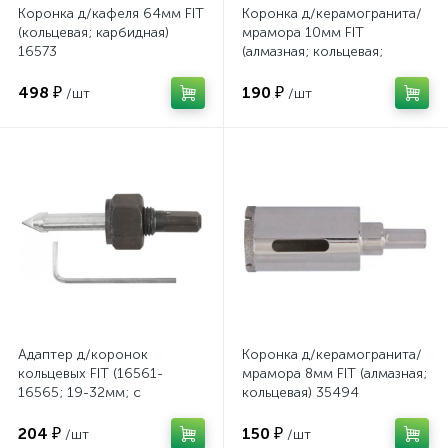
Коронка д/кафеля 64мм FIT
Коронка д/керамогранита/
(кольцевая; карбидная)
мрамора 10мм FIT
16573
(алмазная; кольцевая;
цилиндрический хвостовик)
35495
498 ₽
190 ₽
/шт
/шт
Адаптер д/коронок
Коронка д/керамогранита/
кольцевых FIT (16561-
мрамора 8мм FIT (алмазная;
16565; 19-32мм; с
кольцевая) 35494
центрирующим сверлом)
16579
204 ₽
150 ₽
/шт
/шт