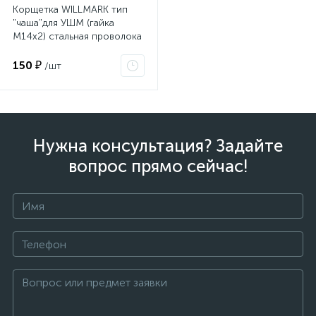
Корщетка WILLMARK тип
"чаша"для УШМ (гайка
М14х2) стальная проволока
0,3мм размер 75мм 39037К
150 ₽
/шт
Нужна консультация? Задайте
вопрос прямо сейчас!