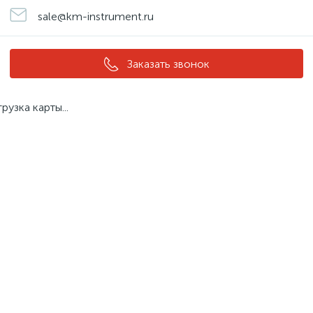
sale@km-instrument.ru
Заказать звонок
грузка карты...