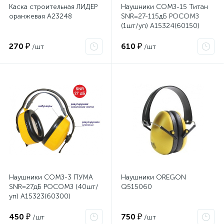
Каска строительная ЛИДЕР
Наушники СОМЗ-15 Титан
оранжевая А23248
SNR=27-115дБ РОСОМЗ
(1шт/уп) А15324(60150)
270 ₽
610 ₽
/шт
/шт
Наушники СОМЗ-3 ПУМА
Наушники OREGON
SNR=27дБ РОСОМЗ (40шт/
Q515060
уп) А15323(60300)
450 ₽
750 ₽
/шт
/шт