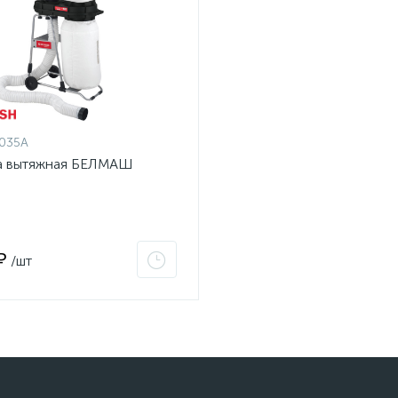
035A
а вытяжная БЕЛМАШ
₽
/шт