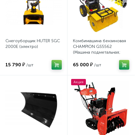
Снегоуборщик HUTER SGC
Комбимашина бензиновая
2000E (электро)
CHAMPION GS5562
(Машина подметальная;
5,5л.с./4кВт; В=62; 68кг)
15 790 ₽
65 000 ₽
/шт
/шт
Акция