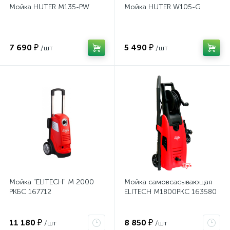
Мойка HUTER M135-РW
Мойка HUTER W105-G
7 690 ₽
5 490 ₽
/шт
/шт
Мойка "ELITECH" М 2000
Мойка самовсасывающая
РКБC 167712
ELITECH М1800РКС 163580
11 180 ₽
8 850 ₽
/шт
/шт