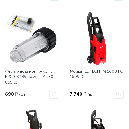
Фильтр водяной KARCHER
Мойка "ELITECH" М 1600 РС
К200-К7.85 (замена 4.730-
169920
059.0)
690 ₽
7 740 ₽
/шт
/шт