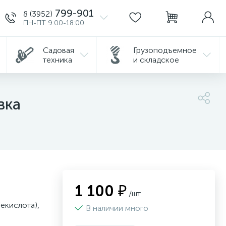
799-901
8 (3952)
ПН-ПТ 9:00-18:00
Садовая
Грузоподъемное
техника
и складское
вка
1 100 ₽
/шт
лекислота),
В наличии много