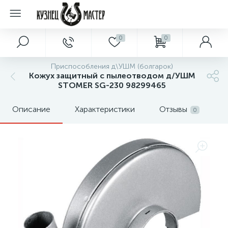
0
0
Приспособления д\УШМ (болгарок)
Кожух защитный c пылеотводом д/УШМ
STOMER SG-230 98299465
Описание
Характеристики
Отзывы
0