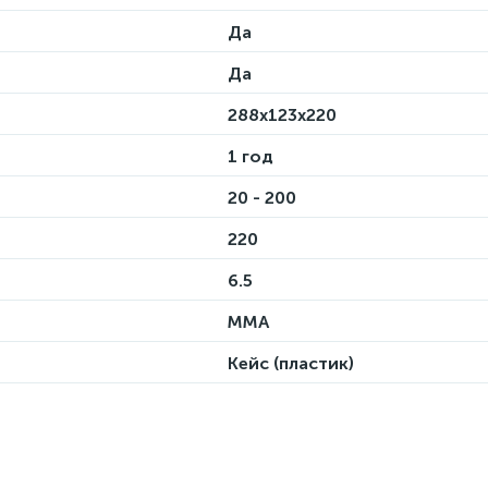
Да
Да
288x123x220
1 год
20 - 200
220
6.5
MMA
Кейс (пластик)