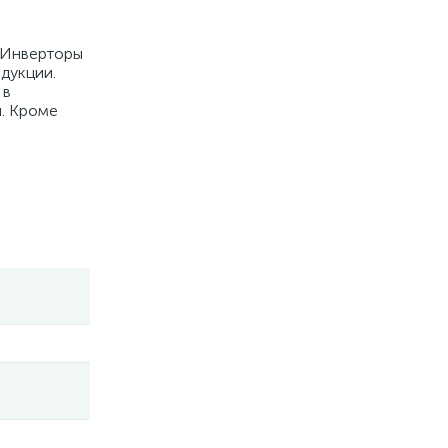
 Инверторы
дукции.
 в
и. Кроме