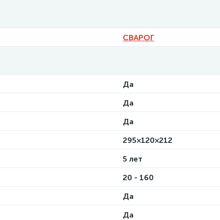
СВАРОГ
Да
Да
Да
295×120×212
5 лет
20 - 160
Да
Да