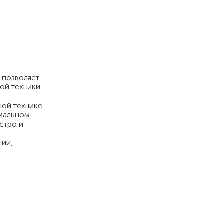
 позволяет
ой техники.
ной технике.
имальном
стро и
нии,