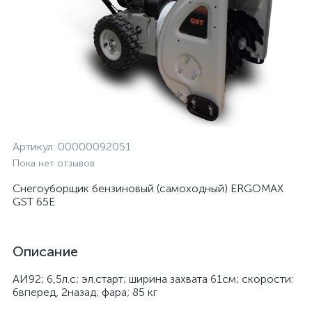
Артикул:
00000092051
Пока нет отзывов
Снегоуборщик бензиновый (самоходный) ERGOMAX
GST 65E
Описание
АИ92; 6,5л.с; эл.старт; ширина захвата 61см; скорости:
6вперед, 2назад; фара; 85 кг