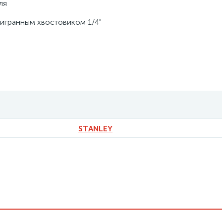
ля
тигранным хвостовиком 1/4"
STANLEY