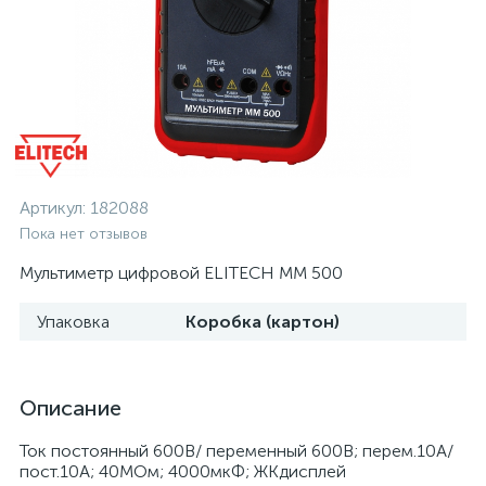
Артикул:
182088
Пока нет отзывов
Мультиметр цифровой ELITECH MM 500
Упаковка
Коробка (картон)
Описание
Ток постоянный 600В/ переменный 600В; перем.10А/
пост.10А; 40МОм; 4000мкФ; ЖКдисплей