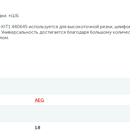
адки; +ШБ
KIT1 440645 используется для высокоточной резки, шлифо
т. Универсальность достигается благодаря большому количе
лом.
AEG
18