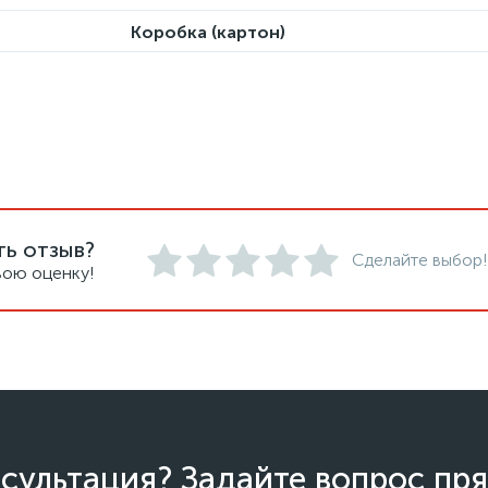
Коробка (картон)
ть отзыв?
Сделайте выбор!
вою оценку!
сультация? Задайте вопрос пря