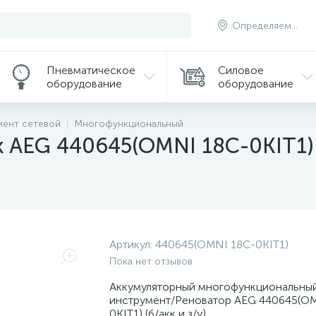
Определяем...
Пневматическое
Силовое
оборудование
оборудование
мент сетевой
Многофункциональный
к AEG 440645(OMNI 18C-0KIT1)
Артикул:
440645(OMNI 18C-0KIT1)
Пока нет отзывов
Аккумуляторный многофункциональны
инструмент/Реноватор AEG 440645(O
0KIT1) (б/акк и з/у)