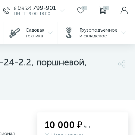
799-901
8 (3952)
0
0
ПН-ПТ 9:00-18:00
Садовая
Грузоподъемное
техника
и складское
24-2.2, поршневой,
10 000 ₽
/шт
сионал