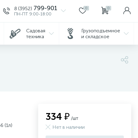
799-901
8 (3952)
0
0
ПН-ПТ 9:00-18:00
Садовая
Грузоподъемное
техника
и складское
334 ₽
/шт
 (1л)
Нет в наличии