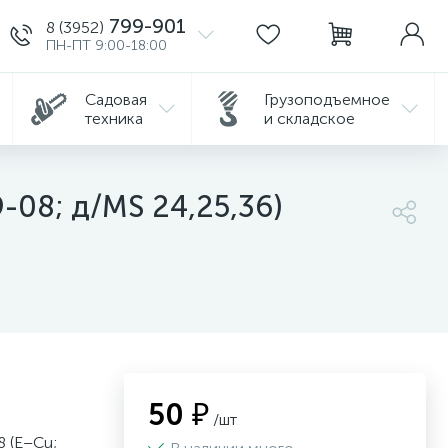
799-901
8 (3952)
ПН-ПТ 9:00-18:00
Садовая
Грузоподъемное
техника
и складское
08; д/MS 24,25,36)
50 ₽
/шт
 (E–Cu;