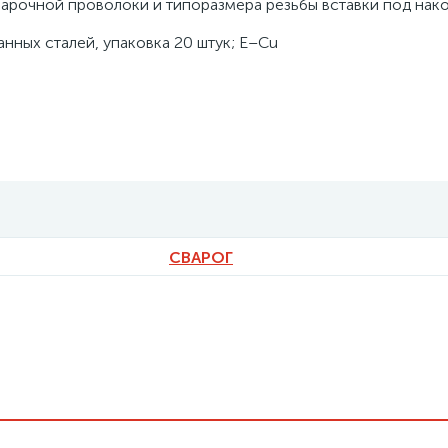
арочной проволоки и типоразмера резьбы вставки под нако
нных сталей, упаковка 20 штук; E–Cu
СВАРОГ