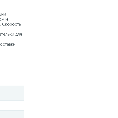
ции
ом и
. Скорость
етельки для
поставки