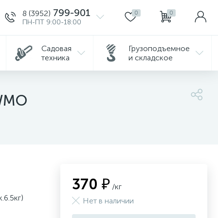
799-901
8 (3952)
0
0
ПН-ПТ 9:00-18:00
Садовая
Грузоподъемное
техника
и складское
4WMO
370 ₽
/кг
6.5кг)
Нет в наличии