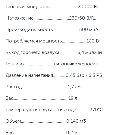
Тепловая мощность...............................20000 Вт
Напряжение.......................................230/50 В/Гц
Производительность.............................500 м3/ч
Потребляемая мощность...........................180 Вт
Выход горячего воздуха....................6,4 м3/мин
Топливо.................................дитопливо/керосин
Давление нагнетания..............0,45 бар / 6,5 PSI
Расход...................................................1,7 л/ч
Бак.............................................................19 л
Температура воздуха на выходе...............370°С
Объем..................................................0,140 м3
Вес.........................................................16,1 кг