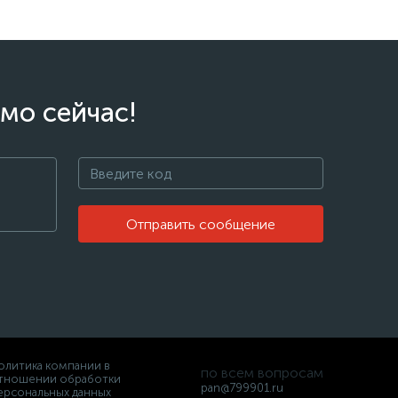
мо сейчас!
Отправить сообщение
олитика компании в
по всем вопросам
тношении обработки
pan@799901.ru
ерсональных данных