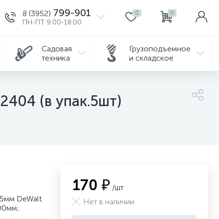
799-901
8 (3952)
0
0
ПН-ПТ 9:00-18:00
Садовая
Грузоподъемное
техника
и складское
2404 (в упак.5шт)
170 ₽
/шт
35мм DeWalt
Нет в наличии
00мм;