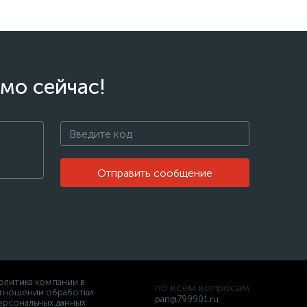
мо сейчас!
Отправить сообщение
олитика компании в
по всем вопросам
тношении обработки
pan@799901.ru
ерсональных данных