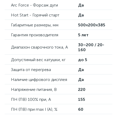
Arc Force - Форсаж дуги
Да
Hot Start - Горячий старт
Да
Габаритные размеры, мм
500×200×385
Гарантия производителя
5 лет
30–200 / 20-
Диапазон сварочного тока, А
160
Допустимый вес катушки, кг
до 5
Защита от перегрева
Да
Наличие цифрового дисплея
Да
Напряжение питания, В
220
ПН (ПВ) 100% при, А
155
ПН (ПВ) при max I (A), %
60