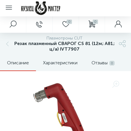
0
0
Плазмотроны CUT
Резак плазменный СВАРОГ CS 81 (12м; А81;
ц/а) IVT7907
Описание
Характеристики
Отзывы
0