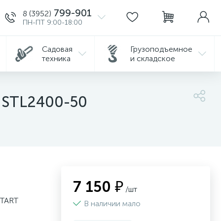
799-901
8 (3952)
ПН-ПТ 9:00-18:00
Садовая
Грузоподъемное
техника
и складское
4 STL2400-50
7 150 ₽
/шт
START
В наличии мало