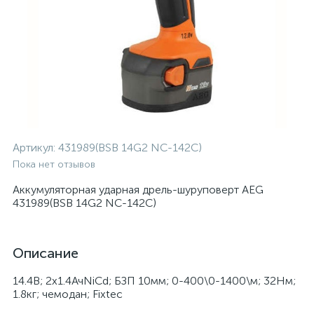
Артикул:
431989(BSB 14G2 NC-142C)
Пока нет отзывов
Аккумуляторная ударная дрель-шуруповерт AEG
431989(BSB 14G2 NC-142C)
Описание
14.4В; 2х1.4АчNiCd; БЗП 10мм; 0-400\0-1400\м; 32Нм;
1.8кг; чемодан; Fixtec