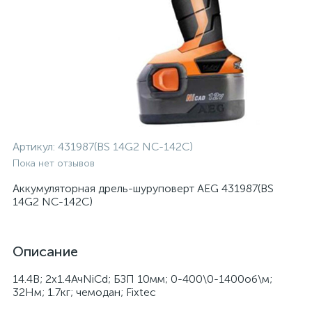
Артикул:
431987(BS 14G2 NC-142C)
Пока нет отзывов
Аккумуляторная дрель-шуруповерт AEG 431987(BS
14G2 NC-142C)
Описание
14.4В; 2х1.4АчNiCd; БЗП 10мм; 0-400\0-1400об\м;
32Нм; 1.7кг; чемодан; Fixtec