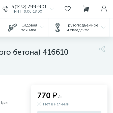
799-901
8 (3952)
ПН-ПТ 9:00-18:00
Садовая
Грузоподъемное
техника
и складское
ого бетона) 416610
770 ₽
/шт
(для
Нет в наличии