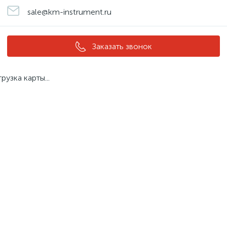
sale@km-instrument.ru
Заказать звонок
грузка карты...