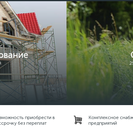
ование
й
2
зможность приобрести в
Комплексное снаб
ссрочку без переплат
предприятий