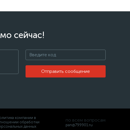
мо сейчас!
Отправить сообщение
олитика компании в
по всем вопросам
тношении обработки
pan@799901.ru
ерсональных данных