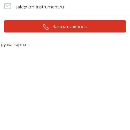
sale@km-instrument.ru
Заказать звонок
грузка карты...