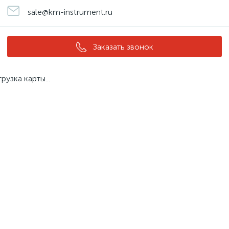
sale@km-instrument.ru
Заказать звонок
грузка карты...