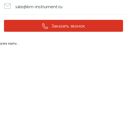
sale@km-instrument.ru
Заказать звонок
рузка карты...