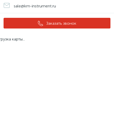
sale@km-instrument.ru
Заказать звонок
грузка карты...