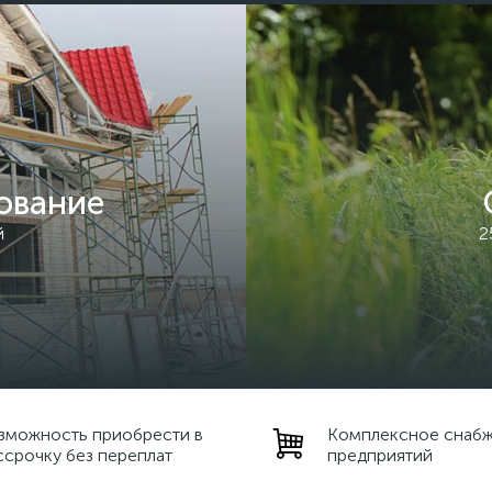
ование
й
2
зможность приобрести в
Комплексное снаб
ссрочку без переплат
предприятий