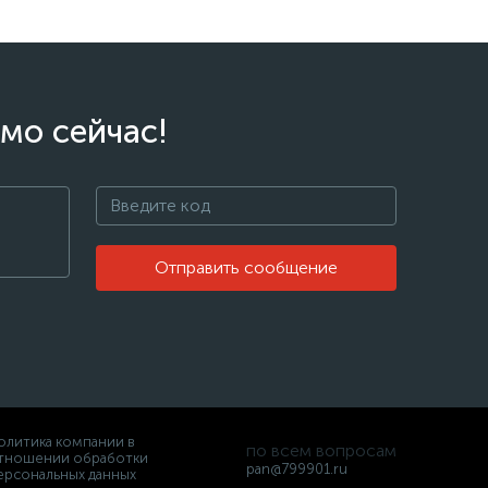
мо сейчас!
Отправить сообщение
олитика компании в
по всем вопросам
тношении обработки
pan@799901.ru
ерсональных данных