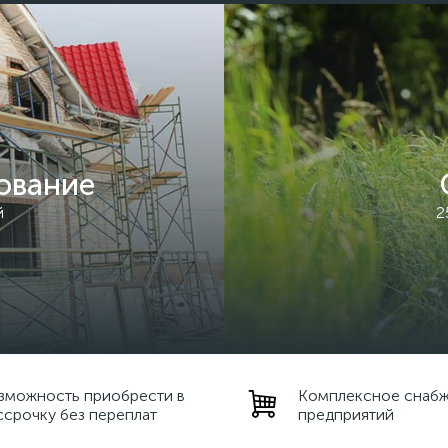
ование
й
2
зможность приобрести в
Комплексное снаб
ссрочку без переплат
предприятий