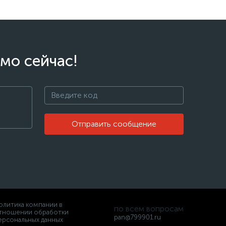
мо сейчас!
Отправить сообщение
олитика компании в
по всем вопросам
тношении обработки
pan@799901.ru
ерсональных данных