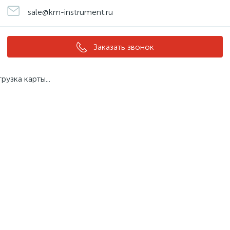
sale@km-instrument.ru
Заказать звонок
грузка карты...