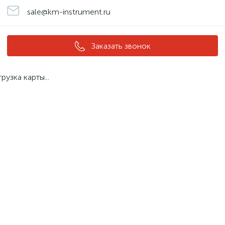
sale@km-instrument.ru
Заказать звонок
грузка карты...