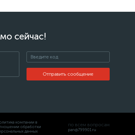
мо сейчас!
Отправить сообщение
олитика компании в
по всем вопросам
тношении обработки
pan@799901.ru
ерсональных данных