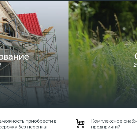
ование
й
2
зможность приобрести в
Комплексное снаб
ссрочку без переплат
предприятий