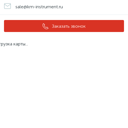
sale@km-instrument.ru
Заказать звонок
грузка карты...