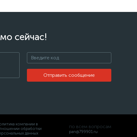
мо сейчас!
Отправить сообщение
олитика компании в
по всем вопросам
тношении обработки
pan@799901.ru
ерсональных данных