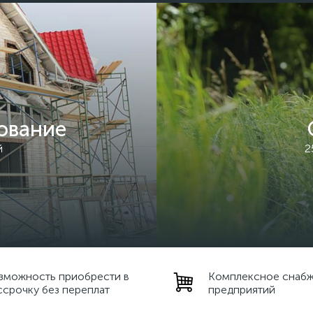
ование
й
2
зможность приобрести в
Комплексное снаб
ссрочку без переплат
предприятий